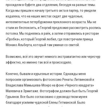
просидели в буфете два отделения, беседуя на разные темы.
Когда мы пришли к началу третьего акта в партер, то увидели
издалека, что на наших местах сидят две чудесные,
интеллигентные петербурженки преклонного возраста. Мы не
стали их беспокоить, и Георгий предложил рассмотреть роспись
потолка. Мы поднялись в раёк, а затем отправились в ресторан
«Пробка», который Георгий любил, где повстречали принца
Монако Альберта, который там ужинал со свитой.
Возможно, всё это звучит немного экстравагантно или чересчур
эффектно, но именно так всё и происходило.
Конечно, бывали и курьезные истории. Однажды меня
попросили организовать фотосессию Ренаты Литвиновой и
Владислава Мамышева-Монро на фоне «Черного квадрата»
Малевича в Эрмитаже. Фотографом должен был быть Георгий
Гурьянов. Все было согласовано с руководством музея
благодаря усилиям чудесной Елены Гетманской. Было