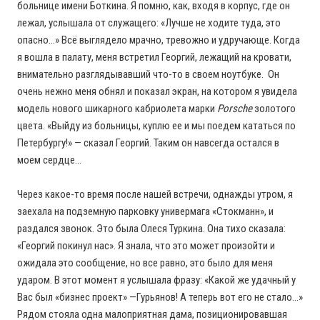
больнице имени Боткина. Я помню, как, входя в корпус, где он
лежал, услышала от служащего: «Лучше не ходите туда, это
опасно…» Всё выглядело мрачно, тревожно и удручающе. Когда
я вошла в палату, меня встретил Георгий, лежащий на кровати,
внимательно разглядывавший что-то в своем ноутбуке. Он
очень нежно меня обнял и показал экран, на котором я увидела
модель нового шикарного кабриолета марки
Porsche
золотого
цвета. «Выйду из больницы, куплю ее и мы поедем кататься по
Петербургу!» — сказал Георгий. Таким он навсегда остался в
моем сердце…
Через какое-то время после нашей встречи, однажды утром, я
заехала на подземную парковку универмага «Стокманн», и
раздался звонок. Это была Олеся Туркина. Она тихо сказала:
«Георгий покинул нас». Я знала, что это может произойти и
ожидала это сообщение, но все равно, это было для меня
ударом. В этот момент я услышала фразу: «Какой же удачный у
Вас был «бизнес проект» —Гурьянов! А теперь вот его не стало…»
Рядом стояла одна малоприятная дама, позиционировавшая