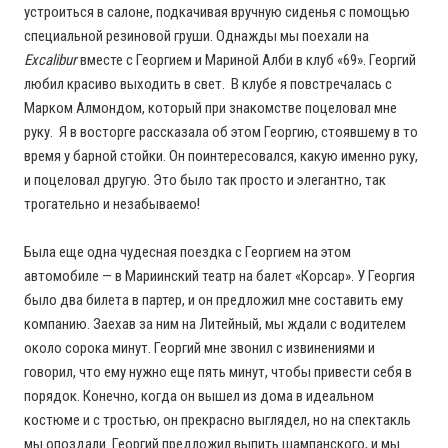
устроиться в салоне, подкачивая вручную сиденья с помощью
специальной резиновой груши. Однажды мы поехали на
Excalibur
вместе с Георгием и Мариной Алби в клуб «69». Георгий
любил красиво выходить в свет. В клубе я повстречалась с
Марком Алмондом, который при знакомстве поцеловал мне
руку. Я в восторге рассказала об этом Георгию, стоявшему в то
время у барной стойки. Он поинтересовался, какую именно руку,
и поцеловал другую. Это было так просто и элегантно, так
трогательно и незабываемо!
Была еще одна чудесная поездка с Георгием на этом
автомобиле — в Мариинский театр на балет «Корсар». У Георгия
было два билета в партер, и он предложил мне составить ему
компанию. Заехав за ним на Литейный, мы ждали с водителем
около сорока минут. Георгий мне звонил с извинениями и
говорил, что ему нужно еще пять минут, чтобы привести себя в
порядок. Конечно, когда он вышел из дома в идеальном
костюме и с тростью, он прекрасно выглядел, но на спектакль
мы опоздали. Георгий предложил выпить шампанского, и мы