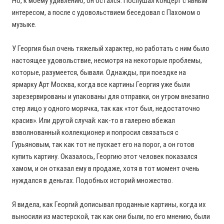
Но, к моему удивлению, он остался. Послушал концерт с явным
интересом, а после с удовольствием беседовал с Пахомом о
музыке.
У Георгия был очень тяжелый характер, но работать с ним было
настоящее удовольствие, несмотря на некоторые проблемы,
которые, разумеется, бывали. Однажды, при поездке на
ярмарку Арт Москва, когда все картины Георгия уже были
зарезервированы и упакованы для отправки, он утром внезапно
стер лицо у одного морячка, так как «тот был, недостаточно
красив». Или другой случай: как-то в галерею вбежал
взволнованный коллекционер и попросил связаться с
Гурьяновым, так как тот не пускает его на порог, а он готов
купить картину. Оказалось, Георгию этот человек показался
хамом, и он отказал ему в продаже, хотя в тот момент очень
нуждался в деньгах. Подобных историй множество.
Я видела, как Георгий дописывал проданные картины, когда их
выносили из мастерской, так как они были, по его мнению, были