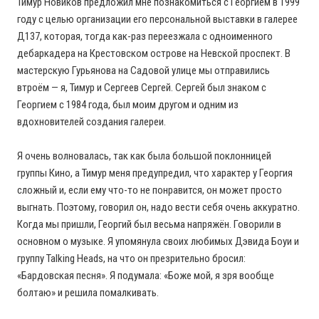
Тимур Новиков предложил мне познакомиться с Георгием в 1999
году с целью организации его персональной выставки в галерее
Д137, которая, тогда как-раз переезжала с одноименного
дебаркадера на Крестовском острове на Невской проспект. В
мастерскую Гурьянова на Садовой улице мы отправились
втроём — я, Тимур и Сергеев Сергей. Сергей был знаком с
Георгием с 1984 года, был моим другом и одним из
вдохновителей создания галереи.
Я очень волновалась, так как была большой поклонницей
группы Кино, а Тимур меня предупредил, что характер у Георгия
сложный и, если ему что-то не понравится, он может просто
выгнать. Поэтому, говорил он, надо вести себя очень аккуратно.
Когда мы пришли, Георгий был весьма напряжён. Говорили в
основном о музыке. Я упомянула своих любимых Дэвида Боуи и
группу Talking Heads, на что он презрительно бросил:
«Бардовская песня». Я подумала: «Боже мой, я зря вообще
болтаю» и решила помалкивать.