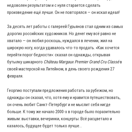
недоволен результатом и с нуля старается сделать
произведение ещё лучше. Он не повторялся — он искал идеал!
За десять лет работы с галереей Гурьянов стал одним из самых
дорогих российских художников. Но денег ему всё равно не
хватало — он любил роскошь, нуждался в лечении, жил на
широкую ногу, когда удавалось что-то продать. «Как хочется
перейти порог бедности»: сказал он однажды, открывая
бутылку шикарного
Château Margaux Premier Grand Cru Classé
в
своей мастерской на Литейном, в день своего рождения 27
февраля.
Георгию поступали предложения работать за рубежом, но
однажды он сказал, что, хотя ему и нравится путешествовать,
он очень любит Санкт-Петербург и не мыслит себя нигде
больше. К тому же начало 2000-х в городе было поразительно
живым: выставки, вечеринки, концерты. Всё расцветало и
казалось, будущее будет только лучше…