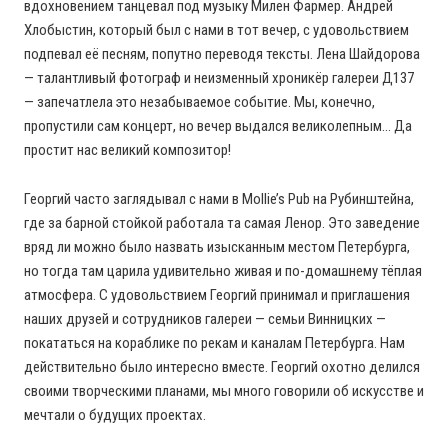
вдохновением танцевал под музыку Милен Фармер. Андрей
Хлобыстин, который был с нами в тот вечер, с удовольствием
подпевал её песням, попутно переводя тексты. Лена Шайдорова
— талантливый фотограф и неизменный хроникёр галереи Д137
— запечатлела это незабываемое событие. Мы, конечно,
пропустили сам концерт, но вечер выдался великолепным… Да
простит нас великий композитор!
Георгий часто заглядывал с нами в Mollie’s Pub на Рубинштейна,
где за барной стойкой работала та самая Ленор. Это заведение
вряд ли можно было назвать изысканным местом Петербурга,
но тогда там царила удивительно живая и по-домашнему тёплая
атмосфера. С удовольствием Георгий принимал и приглашения
наших друзей и сотрудников галереи — семьи Винницких —
покататься на кораблике по рекам и каналам Петербурга. Нам
действительно было интересно вместе. Георгий охотно делился
своими творческими планами, мы много говорили об искусстве и
мечтали о будущих проектах.