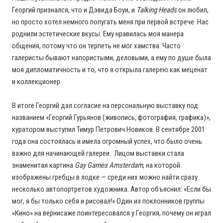
Георгий признался, что и Дэвида Боуи, и
Talking Heads
он любил,
но просто хотел немного попугать меня при первой встрече. Нас
роднили эстетические вкусы. Ему нравилась моя манера
общения, потому что он терпеть не мог хамства. Часто
галеристы бывают напористыми, деловыми, а ему по душе была
моя дипломатичность и то, что я открыла галерею как меценат
и коллекционер.
В итоге Георгий дал согласие на персональную выставку под
названием «Георгий Гурьянов (живопись, фотография, графика)»,
куратором выступил Тимур Петрович Новиков. В сентябре 2001
года она состоялась и имела огромный успех, что было очень
важно для начинающей галереи. Лицом выставки стала
знаменитая картина
Gay Games Amsterdam
, на которой
изображены гребцы в лодке — среди них можно найти сразу
несколько автопортретов художника. Автор объяснил: «Если бы
мог, я бы только себя и рисовал!» Один из поклонников группы
«Кино» на вернисаже поинтересовался у Георгия, почему он играл