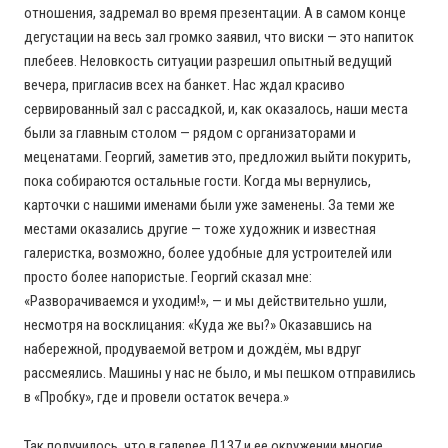
отношения, задремал во время презентации. А в самом конце
дегустации на весь зал громко заявил, что виски — это напиток
плебеев. Неловкость ситуации разрешил опытный ведущий
вечера, пригласив всех на банкет. Нас ждал красиво
сервированный зал с рассадкой, и, как оказалось, наши места
были за главным столом — рядом с организаторами и
меценатами. Георгий, заметив это, предложил выйти покурить,
пока собираются остальные гости. Когда мы вернулись,
карточки с нашими именами были уже заменены. За теми же
местами оказались другие — тоже художник и известная
галеристка, возможно, более удобные для устроителей или
просто более напористые. Георгий сказал мне:
«Разворачиваемся и уходим!», — и мы действительно ушли,
несмотря на восклицания: «Куда же вы?» Оказавшись на
набережной, продуваемой ветром и дождём, мы вдруг
рассмеялись. Машины у нас не было, и мы пешком отправились
в «Пробку», где и провели остаток вечера.»
Так получилось, что в галерее Д137 и ее окружении многие