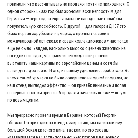
понимали, что рассчитывать на продажи почти не приходится. С
одной стороны, 2002 год был экономически непростым для
Германии — переход на евро и сильное наводнение ослабили
покупательную способность. С другой — для галереи Д137 это
была первая зарубежная ярмарка, а прочных связей в
международной арт-среде и среди коллекционеров у нас тогда
ещё не было. Увидев, насколько высоко оценена живопись на
соседних стендах, мы приняли неожиданное решение:
выставить наши картины по европейским ценам и хотя бы
выглядеть достойно. И это, к нашему удивлению, сработало. Во
время самой ярмарки не было совершено ни одной продажи, но
наш стенд выглядел эффектно — он привлёк внимание и попал
на первые полосы прессы. А продажи начались позже — но уже
по новым ценам.
Мы прекрасно провели время в Берлине, который Георгий
обожал. Он приходил на стенд к закрытию, мы наливали ему
большой бокал красного вина, так как, по его словам,
«разваливался на части» после ночных клубов и вечеринок.