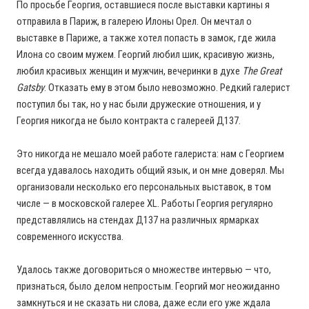
По просьбе Георгия, оставшиеся после выставки картины я
отправила в Париж, в галерею Илоны Орел. Он мечтал о
выставке в Париже, а также хотел попасть в замок, где жила
Илона со своим мужем. Георгий любил шик, красивую жизнь,
любил красивых женщин и мужчин, вечеринки в духе
The Great
Gatsby
. Отказать ему в этом было невозможно. Редкий галерист
поступил бы так, но у нас были дружеские отношения, и у
Георгия никогда не было контракта с галереей Д137.
Это никогда не мешало моей работе галериста: нам с Георгием
всегда удавалось находить общий язык, и он мне доверял. Мы
организовали несколько его персональных выставок, в том
числе — в московской галерее XL. Работы Георгия регулярно
представлялись на стендах Д137 на различных ярмарках
современного искусства.
Удалось также договориться о множестве интервью — что,
признаться, было делом непростым. Георгий мог неожиданно
замкнуться и не сказать ни слова, даже если его уже ждала