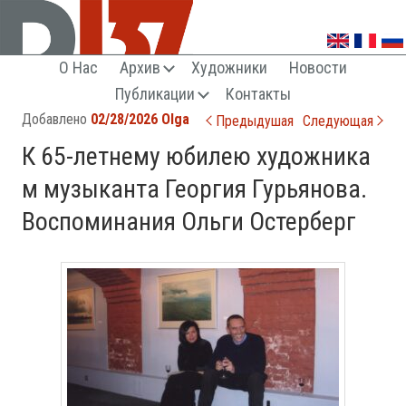
О Нас
Архив
Художники
Новости
КЛУБ ЦЕНИТЕЛЕЙ ВНЕАКТУАЛЬНОГО ИСКУССТВА
Публикации
Контакты
Post navigation
Добавлено
02/28/2026
Olga
Предыдушая
Следующая
К 65-летнему юбилею художника
м музыканта Георгия Гурьянова.
Воспоминания Ольги Остерберг