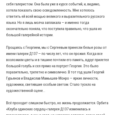
себя галеристом. Она была уже в курсе событий, и, видимо,
хотела показать свою осведомленность. Мне хотелось
ответить ей всей мощью великого и выразительного русского
языка. Но я лишь молча заплакала — и именно тогда
окончательно поняла, что поступила правильно, что ушла из
большой галерейной истории.
Прощаясь с Георгием, мы с Сергеевым принесли белые розы от
имени галереи Д137 — по числу лет, что он прожил. Когда все
возложили цветы и в тишине почтили его память, вдруг прилетел
большой голубь и сел прямо на портрет Георгия. Это было
поразительно, трепетно и символично. В тот год ушли Георгий
Гурьянов и Владислав Мамышев-Монро — яркие личности,
художники, светившие особым светом. Стало тускло на
художественной сцене…
Всё проходит слишком быстро, но жизнь продолжается. Орбита
«Клуба одиноких сердец» галерея Д137 изменилась и