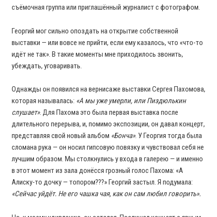
съёмочная группа или приглашённый журналист с фотографом.
Георгий мог сильно опоздать на открытие собственной
выставки — или вовсе не прийти, если ему казалось, что «что-то
идёт не так». В такие моменты мне приходилось звонить,
убеждать, уговаривать.
Однажды он появился на вернисаже выставки Сергея Пахомова,
которая называлась:
«А мы уже умерли, или Пиздюлькин
слушает»
. Для Пахома это была первая выставка после
длительного перерыва, и, помимо экспозиции, он давал концерт,
представляя свой новый альбом
«Бонча»
. У Георгия тогда была
сломана рука — он носил гипсовую повязку и чувствовал себя не
лучшим образом. Мы столкнулись у входа в галерею — и именно
в этот момент из зала донёсся грозный голос Пахома: «А
Алиску-то дочку — топором???» Георгий застыл. Я подумала:
«Сейчас уйдёт. Не его чашка чая, как он сам любил говорить».