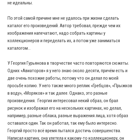
не идеальны.
По этой самой причине мне не удалось при жизни сделать
каталог его произведений. Автор требовал, прежде чем их
изображения напечатают, надо собрать картины у
коллекционеров и переделать их, а потом уже заниматься
каталогом…
У Георгия Гурьянова в творчестве часто повторяются сюжеты.
Одних «Авиаторов» я у него знаю около десяти, причём есть и
две очень похожие работы, потому что он делал по моей
просьбе копию. У него также много реплик «Гребцов», «Прыжков
в воду», «Моряков» и так далее. Однако, это разные
произведения. Георгия интересовал некий образ, он брал
рисунок и изображал его на нескольких картинах, но делал,
например, разные облака, разные выражения лица, хотя образ
оставался один. Так он работал, так ему было интересно.
Георгий просто всё время пытался достичь совершенства.
Написал картину, она улетела к какому-то коллекционеру, он