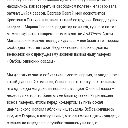
находились, как говорят, «в свободном полёте». Я переживала
затянувшийся развод, Сергеев Сергей, мои ассистентки
Кристина и Татьяна, наш внештатный сотрудник Ленор, друзья
галереи — Марина Павлова, редактор пожалуй, лучшего на тот
момент журнала о современном искусстве
Art&Times
, Артём
Магалашвили, искусствовед и куратор, — все были в тот период
свободны. Георгий тоже. Неудивительно, что на одной из
вечеринок он с присущей ему иронией назвал нашу галерею
«Клубом одиноких сердец».
Мы довольно часто собирались вместе, и время, проведённое в
такой душевной компании, бывало настолько увлекательным,
что однажды мы даже не пошли на концерт Филипа Гласса —
несмотря на то, что билеты уже были куплены. Я пригласила
всех в галерею, чтобы перед концертом выпить бокал
шампанского, испекла яблочный штрудель. Всё закончилось
тем, что Георгий, в шутку заявил, что сам может дать концерт, и,
скользя по штруделю, случайно упавшему на пол, с