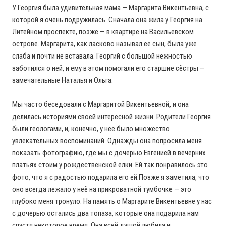
У Георгия была удивительная мама — Маргарита Викентьевна, с
которой я очень подружилась. Сначала она жила у Георгия на
Литейном проспекте, позже — в квартире на Васильевском
острове. Маргарита, как ласково называл её сын, была уже
слаба и почти не вставала. Георгий с большой нежностью
заботился о ней, и ему в этом помогали его старшие сёстры —
замечательные Наталья и Ольга.
Мы часто беседовали с Маргаритой Викентьевной, и она
делилась историями своей интересной жизни. Родители Георгия
были геологами, и, конечно, у неё было множество
увлекательных воспоминаний. Однажды она попросила меня
показать фотографию, где мы с дочерью Евгенией в вечерних
платьях стоим у рождественской ёлки. Ей так понравилось это
фото, что я с радостью подарила его ей.Позже я заметила, что
оно всегда лежало у неё на прикроватной тумбочке — это
глубоко меня тронуло. На память о Маргарите Викентьевне у нас
с дочерью остались два топаза, которые она подарила нам
спустя некоторое время. Она всей душой любила и