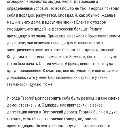
оговорено количество людей, место фотосессии и
определенные условия. Но все пошло не так… Георгий, приводя
себя в порядок, разумеется, опоздал. Я, как обычно, ждала в
машине у его дома, и вдруг мне звонит Елена и с ужасом
сообщает, что людей на фотосессии больше; Ренату,
проходящую по залам Эрмитажа, визажист обрызгивает лаком
для волос; они включают щипцы для укладки волос в
электрическую розетку в зале «Черного квадрата»; кошмар!
Когда мы с Георгием примчались в Эрмитаж, фотосессию уже
готов был начать Сергей Бугаев-Африка, непонятно, откуда
вдруг появившийся. К счастью, все получилось, и все остались
довольны, хотя у меня был сильнейший стресс, и у Елены
Гетманской, думаю, тоже.
Иногда Георгий мог позволить себе быть резким и даже слегка
демонстративным. Однажды нас пригласили на вечер
дегустации виски в Юсуповский дворец. Георгий был не в духе —
голоден, утомлён и, откровенно говоря, недоволен
происходящим. Он сел в первом ряду и, не скрывая своего