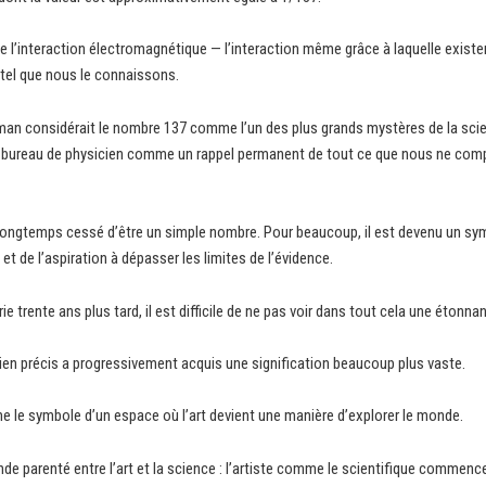
 l’interaction électromagnétique — l’interaction même grâce à laquelle existen
s tel que nous le connaissons.
man considérait le nombre 137 comme l’un des plus grands mystères de la scie
aque bureau de physicien comme un rappel permanent de tout ce que nous ne c
longtemps cessé d’être un simple nombre. Pour beaucoup, il est devenu un sym
et de l’aspiration à dépasser les limites de l’évidence.
erie trente ans plus tard, il est difficile de ne pas voir dans tout cela une étonn
 bien précis a progressivement acquis une signification beaucoup plus vaste.
e le symbole d’un espace où l’art devient une manière d’explorer le monde.
fonde parenté entre l’art et la science : l’artiste comme le scientifique comme