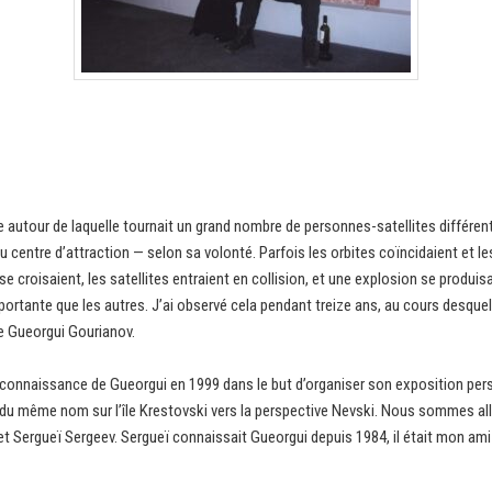
autour de laquelle tournait un grand nombre de personnes-satellites différent
u centre d’attraction — selon sa volonté. Parfois les orbites coïncidaient et le
e croisaient, les satellites entraient en collision, et une explosion se produis
portante que les autres. J’ai observé cela pendant treize ans, au cours desquels 
e Gueorgui Gourianov.
connaissance de Gueorgui en 1999 dans le but d’organiser son exposition person
u même nom sur l’île Krestovski vers la perspective Nevski. Nous sommes allés
t Sergueï Sergeev. Sergueï connaissait Gueorgui depuis 1984, il était mon ami e