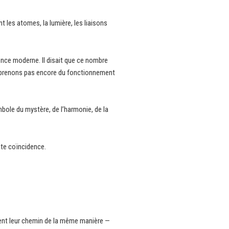
t les atomes, la lumière, les liaisons
nce moderne. Il disait que ce nombre
omprenons pas encore du fonctionnement
bole du mystère, de l’harmonie, de la
ante coïncidence.
ncent leur chemin de la même manière —