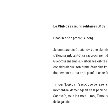
Le Club des cœurs solitaires D137
Chacun a son propre Gueorgui…
Je comparerais Gourianov à une planète 
s’éloignaient, tantôt se rapprochaient d
Gueorgui ensemble. Parfois les orbites s
considérait que son orbite était plus im
doucement autour de la planète appelé
Timour Novikov m’a proposé de faire la 
moment-là, déménageait de la péniche d
Sadovaïa, tous les trois — moi, Timour e
de la galerie.