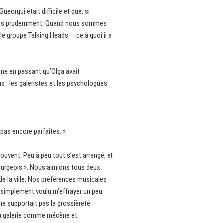
eorgui était difficile et que, si
ter très prudemment. Quand nous sommes
e groupe Talking Heads — ce à quoi il a
mme en passant qu’Olga avait
 : les galeristes et les psychologues.
 pas encore parfaites. »
vent. Peu à peu tout s’est arrangé, et
ourgeois ». Nous aimions tous deux
de la ville. Nos préférences musicales
t simplement voulu m’effrayer un peu
ne supportait pas la grossièreté.
t la galerie comme mécène et