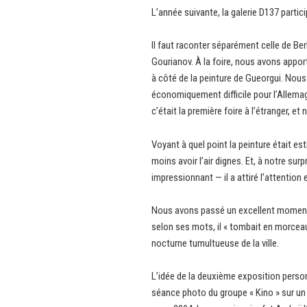
L’année suivante, la galerie D137 partic
Il faut raconter séparément celle de Ber
Gourianov. À la foire, nous avons appo
à côté de la peinture de Gueorgui. Nous
économiquement difficile pour l’Allemagn
c’était la première foire à l’étranger, e
Voyant à quel point la peinture était e
moins avoir l’air dignes. Et, à notre sur
impressionnant — il a attiré l’attentio
Nous avons passé un excellent moment à B
selon ses mots, il « tombait en morceaux 
nocturne tumultueuse de la ville.
L’idée de la deuxième exposition person
séance photo du groupe « Kino » sur un 