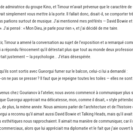
ande admiratrice du groupe Kino, et Timour m’avait prévenue que le caractère de Gu
ouvait simplement vous mettre à la porte. Il fallait donc, disait-il, se compor
us parlions surtout de musique. J’ai mentionné mes préférés — David Bowie et l
J’ai pensé : « Mon Dieu, je parle pour rien », et j’ai décidé de me taire.
ir, Timour a amené la conversation au sujet de l’exposition et a remarqué co
 a répondu férocement qu’il détestait plus que tout au monde deux professions
tait justement — la psychologie… J’étais désespérée.
qu’ils sont sortis avec Gueorgui fumer sur le balcon, celui-ci lui a demandé :
on ne pas se presser ? Il faut que je repeigne toutes les toiles — elles ne sont
nus chez Gourianov à l’atelier, nous avons commencé à communiquer plus sou
e Gueorgui appréciait ma délicatesse, mon, comme il disait, « style pétersb
e plus, la même année. Nous aimions parler de l’architecture et de l’histoire 
rgui a reconnu qu’il aimait aussi David Bowie et Talking Heads, mais qu’il avai
s esthétiques nous rapprochaient. Il aimait ma manière de communiquer, car il 
 commerciaux, alors que lui appréciait ma diplomatie et le fait que j’aie ouver