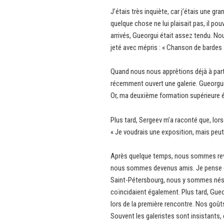
J’étais très inquiète, car j’étais une gr
quelque chose ne lui plaisait pas, il p
arrivés, Gueorgui était assez tendu. No
jeté avec mépris : « Chanson de bardes ». 
Quand nous nous apprêtions déjà à part
récemment ouvert une galerie. Gueorgui
Or, ma deuxième formation supérieure é
Plus tard, Sergeev m’a raconté que, lors
« Je voudrais une exposition, mais peut-
Après quelque temps, nous sommes reve
nous sommes devenus amis. Je pense qu
Saint-Pétersbourg, nous y sommes nés, d
coïncidaient également. Plus tard, Gueo
lors de la première rencontre. Nos goût
Souvent les galeristes sont insistants,