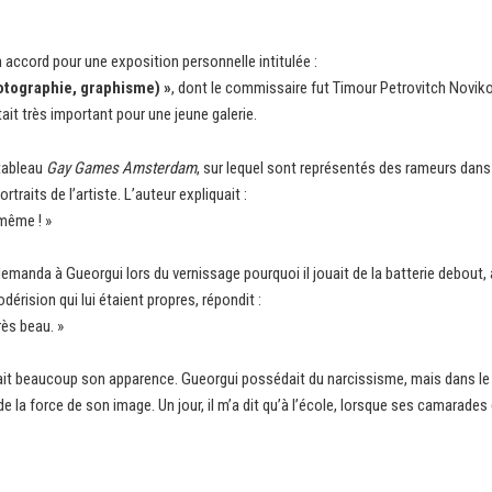
accord pour une exposition personnelle intitulée :
otographie, graphisme) »
, dont le commissaire fut Timour Petrovitch Novikov
it très important pour une jeune galerie.
 tableau
Gay Games Amsterdam
, sur lequel sont représentés des rameurs dan
raits de l’artiste. L’auteur expliquait :
-même ! »
manda à Gueorgui lors du vernissage pourquoi il jouait de la batterie debout, a
dérision qui lui étaient propres, répondit :
rès beau. »
ait beaucoup son apparence. Gueorgui possédait du narcissisme, mais dans le 
e la force de son image. Un jour, il m’a dit qu’à l’école, lorsque ses camarad