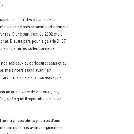
02.
e rapide des prix des œuvres de
étalliques se présentaient parfaitement
ntes. D’une part, l’année 2002 était
hat. D’autre part, pour la galerie D137,
ional ni parmi les collectionneurs.
r nos tableaux aux prix européens et au
e, mais notre stand avait l’air
s tard — mais déjà aux nouveaux prix.
ns un grand verre de vin rouge, car,
r, après quoi il repartait dans la vie
 il montrait des photographies d’une
xposition que nous avons organisée en