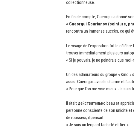
collectionneuse.
En fin de compte, Gueorgui a donné son 
« Gueorgui Gourianov (peinture, ph
rencontra un immense succès, ce qui éta
Le visage de l’exposition fut le célèbre
trouver immédiatement plusieurs autoport
« Si je pouvais, je ne peindrais que moi
Un des admirateurs du groupe « Kino » de
assis. Gueorgui, avec le charme et l’auto
« Pour que l’on me voie mieux. Je suis t
Il était действительно beau et appréci
personne consciente de son unicité et d
de rousseur, il pensait :
« Je suis un léopard tacheté et fier. »