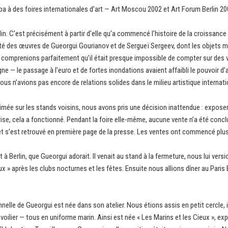
ipa à des foires internationales d’art — Art Moscou 2002 et Art Forum Berlin 20
lin. C’est précisément à partir d’elle qu’a commencé l’histoire de la croissanc
rté des œuvres de Gueorgui Gourianov et de Sergueï Sergeev, dont les objets m
 comprenions parfaitement qu’il était presque impossible de compter sur des ve
e — le passage à l’euro et de fortes inondations avaient affaibli le pouvoir d’ac
t nous n’avions pas encore de relations solides dans le milieu artistique internat
stimée sur les stands voisins, nous avons pris une décision inattendue : expose
prise, cela a fonctionné. Pendant la foire elle-même, aucune vente n’a été conclu
n et s’est retrouvé en première page de la presse. Les ventes ont commencé plu
erlin, que Gueorgui adorait. Il venait au stand à la fermeture, nous lui versio
» après les clubs nocturnes et les fêtes. Ensuite nous allions dîner au Paris Ba
nelle de Gueorgui est née dans son atelier. Nous étions assis en petit cercle,
voilier — tous en uniforme marin. Ainsi est née « Les Marins et les Cieux », e